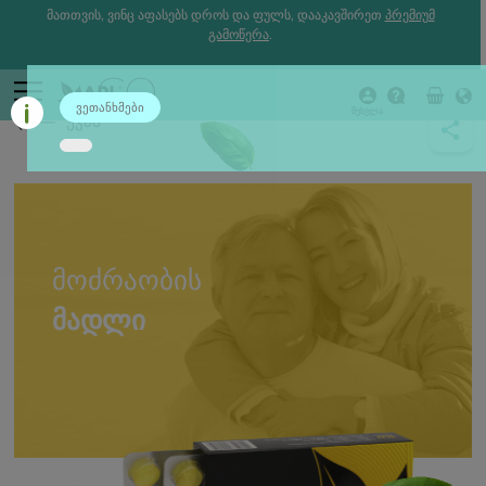
მათთვის, ვინც აფასებს დროს და ფულს, დააკავშირეთ
პრემიუმ
გამოწერა
.
ვეთანხმები
შესვლა
უკან
ᲛᲝᲫᲠᲐᲝᲑᲘᲡ
ᲛᲐᲓᲚᲘ