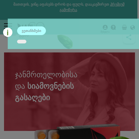
მათთვის, ვინც აფასებს დროს და ფულს, დააკავშირეთ
პრემიუმ
გამოწერა
.
ვეთანხმები
შესვლა
უკან
ᲯᲐᲜᲛᲠᲗᲔᲚᲝᲑᲘᲡᲐ
ᲓᲐ
ᲡᲘᲐᲛᲝᲕᲜᲔᲑᲘᲡ
ᲒᲐᲡᲐᲦᲔᲑᲘ