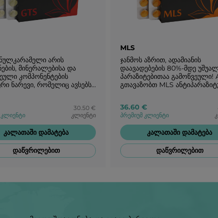
MLS
ინულკარამელი არის
ჯანმოს აზრით, ადამიანის
ნების, მინერალებისა და
დაავადებების 80%-მდე უშუა
ეული კომპონენტების
პარაზიტებითაა გამოწვეული! 
რი ნარევი, რომელიც ავსებს
გთავაზობთ MLS ანტიპარაზი
იზმს ძლიერი სასიცოცხლო
კომპლექსს პარაზიტების თავი
ით და ამზადებს ახალი
ასაცილებლად ერთხელ და
36.60 €
30.50 €
ებისთვის!
სამუდამოდ!
 კლიენტი
კლიენტი
პრემიუმ კლიენტი
კ
კალათაში დამატება
კალათაში დამატება
დაწვრილებით
დაწვრილებით